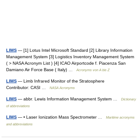
LIMS
— [1] Lotus Intel Microsoft Standard [2] Library Information
Management System [3] Logistics Inventory Management System
( > NASA Acronym List ) [4] ICAO Airportcode f. Piacenza San
Damiano Air Force Base ( Italy) …
Acronyms von A bis Z
LIMS
— Limb Infrared Monitor of the Stratosphere
Contributor: CASI …
NASA Acronyms
LIMS
— abbr. Lewis Information Management System …
Dictionary
of abbreviations
LIMS
— • Laser Ionization Mass Spectrometer …
Maritime acronyms
and abbreviations